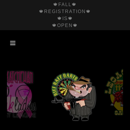
🍁FALL🍁
🍁REGISTRATION🍁
🍁IS🍁
🍁OPEN🍁